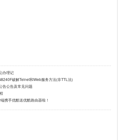
后)办理记
8240F破解Telnet和Web服务方法(非TTL法)
公告公告及常见问题
程
户端携手优酷送优酷路由器啦！