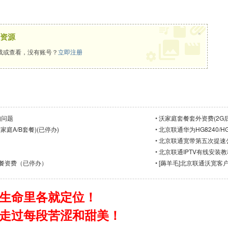
×
资源
载或查看，没有账号？
立即注册
知问题
•
沃家庭套餐套外资费(2G
庭A/B套餐)(已停办)
•
北京联通华为HG8240/HG
•
北京联通宽带第五次提速
•
北京联通IPTV有线安装教
餐资费（已停办）
•
[薅羊毛]北京联通沃宽客
生命里各就定位！
走过每段苦涩和甜美！