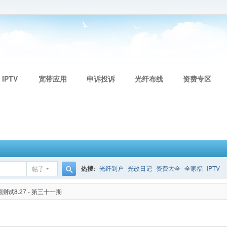
 IPTV
宽带应用
申诉投诉
光纤布线
资费专区
热搜:
光纤到户
光改日记
资费大全
全家福
IPTV
帖子
搜
试8.27 - 第三十一期
索