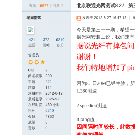
»
›
›
›
查看:
16677
|
回复:
0
北京联通光网测试8.27 - 
光
改
老周部落
发表于 2012-8-27 16:47:18
|
日
今天是第三十一期，希望一
记
据光网安装工说，我们速率
421
372
6210
网
据说光纤有掉包问
主题
回帖
积分
管理员
谢谢！
我们特地增加了p
UID
2
阅读权限
200
主题
421
因为8.1日20M已经生效
精华
111
1.360测速
注册时间
2012-6-19
最后登录
2025-9-3
在线时间
480 小时
2.speedtest测速
积分
6210
金钱
4862
3.ping值
威望
0
因间隔时间较长，此数
贡献
0