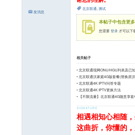
谢您的理解。
北京联通
,
测试
发消息
本帖子中包含更多
您需要
登录
才可以下
相关帖子
•
北京联通现网ONU/HGU列表及已
•
北京联通沃家庭4G版套餐(替换原沃家
•
北京联通4K IPTV问答专题
•
北京联通4K IPTV更换方法
•
【不限流量】北京联通4G随意享套
相遇相知心相随，
这曲折，你懂的，