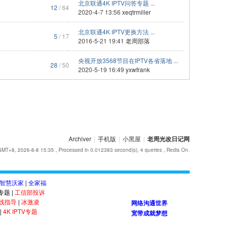
北京联通4K IPTV问答专题 ...
12
/ 64
2020-4-7 13:56
xeqtrmiller
北京联通4K IPTV更换方法 ...
5
/ 17
2016-5-21 19:41
老周部落
央视开放3568节目在IPTV各省落地 ...
28
/ 50
2020-5-19 16:49
yxwfrank
Archiver
|
手机版
|
小黑屋
|
老周光改日记网
GMT+8, 2026-8-8 15:35
, Processed in 0.012383 second(s), 4 queries , Redis On.
智慧沃家
|
全家福
答专题
|
工信部投诉
线指导
|
冰激凌
网络沟通世界
|
4K IPTV专题
宽带成就梦想