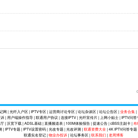
记网
|
光纤入户区
|
IPTV专区
|
运营商讨论专区
|
论坛杂谈区
|
论坛公告区
|
业务合集
|
投诉
|
用户端操作指导
|
联通用户协议
|
连接IPTV
|
光纤宣传片
|
上网小贴士
|
IPTV问
业厅
|
沃宽下载
|
ADSL基础
|
直播频道表
|
100M体验报告
|
提速公告
|
cBSS主副卡
|
布
测
|
IPTV专题
|
IPTV设置密码
|
光改专题
|
光改评测
|
联通资费大全
|
4K IPTV问答专题
联通实名登记
|
物业办投诉
|
论坛事务区
|
联系我们
|
老周博客