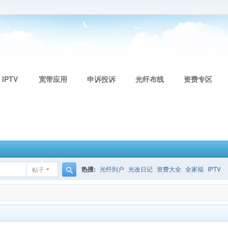
 IPTV
宽带应用
申诉投诉
光纤布线
资费专区
热搜:
光纤到户
光改日记
资费大全
全家福
IPTV
帖子
搜
索