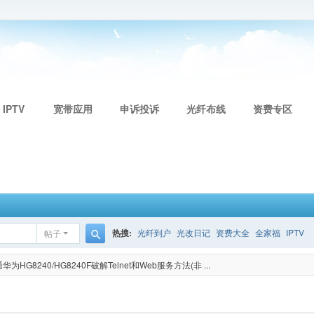
 IPTV
宽带应用
申诉投诉
光纤布线
资费专区
热搜:
光纤到户
光改日记
资费大全
全家福
IPTV
帖子
搜
为HG8240/HG8240F破解Telnet和Web服务方法(非 ...
索