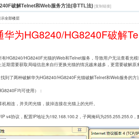
240F破解Telnet和Web服务方法(非TTL法)
[复制链接]
显示全部楼层
华为HG8240/HG8240F破解Te
有HG8240/HG8240F光猫的Web和Telnet服务，导致用户无法
上近期需要获取局端信息来自行更换光猫的情况越来越多，更需要破解原
了两种破解华为HG8240/HG8240F光猫破解Telnet和Web服务
HG8240F均可使用）：
的计算机相连，并关闭光猫，拔掉连接在光猫上的光纤。
v4协议，配置IP地址为192.168.100.2，子网掩码为255.255.255.0，默