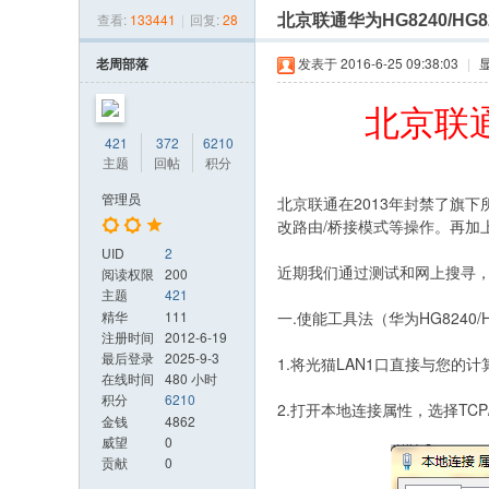
»
›
›
›
查看:
133441
|
回复:
28
北京联通华为HG8240/HG8
光
改
老周部落
发表于 2016-6-25 09:38:03
|
日
北京联通
记
421
372
6210
网
主题
回帖
积分
管理员
北京联通在2013年封禁了旗下所
改路由/桥接模式等操作。再加
UID
2
近期我们通过测试和网上搜寻，找到
阅读权限
200
主题
421
精华
111
一.使能工具法（华为HG8240/
注册时间
2012-6-19
最后登录
2025-9-3
1.将光猫LAN1口直接与您
在线时间
480 小时
积分
6210
2.打开本地连接属性，选择TCP/IP 
金钱
4862
威望
0
贡献
0