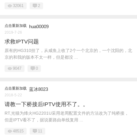
32061
2
点击重新加载
hua00009
2019-7-26
求救IPTV问题
原有的HG310挂了，从咸鱼上收了2个一个北京的，一个沈阳的，北
京的和我的版本不太一样，但是都没 ...
9047
0
点击重新加载
蓝冰8023
2018-5-22
请教一下桥接后IPTV使用不了。。
RT,光猫为烽火HG2201U采用老周配置文件的方法改为了纯桥接，
但是IPTV看不了，据说要路由单线复用 ...
48515
11