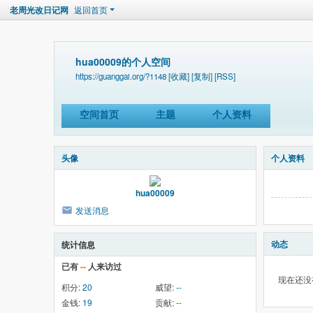
老周光改日记网
返回首页
hua00009的个人空间
https://guanggai.org/?1148
[收藏]
[复制]
[RSS]
空间首页
主题
个人资料
头像
个人资料
hua00009
发送消息
动态
统计信息
已有
--
人来访过
现在还没
积分:
20
威望:
--
金钱:
19
贡献:
--