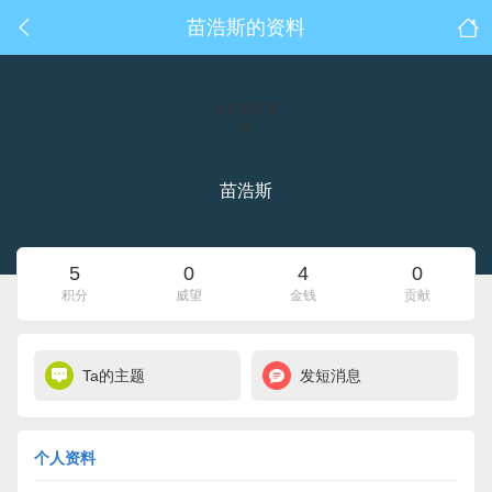
苗浩斯的资料
点击重新加
载
苗浩斯
5
0
4
0
积分
威望
金钱
贡献
Ta的主题
发短消息
个人资料