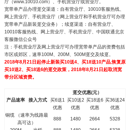
厅（
www.10010.com
）、手机营业厅或营业厅。
宽带单产品办理趸交渠道：自有营业厅、10010客服热线、
网上营业厅、手机营业厅（网上营业厅和手机营业厅可办理
宽带单产品新装趸交业务）；续趸渠道：自有营业厅、
10010客服热线、网上营业厅、手机营业厅、中国联通北京
客服微信公众号
注：手机营业厅及网上营业厅可办理宽带单产品的资费包括
市区或郊区，速率100M、200M、500M趸交及续趸。
2018年8月21日起停止新装买10送4、买18送10产品,恢复原
买10送2、买18送6的趸交政策，2018年8月21日起取消宽
带分区域资费。
趸交优惠(元）
产品速率
接入方式
买6送1
买10送2
买18送6
买36送24
优惠
优惠
优惠
优惠
铜缆 （速率为线路最
888
1480
2664
5328
高可达）