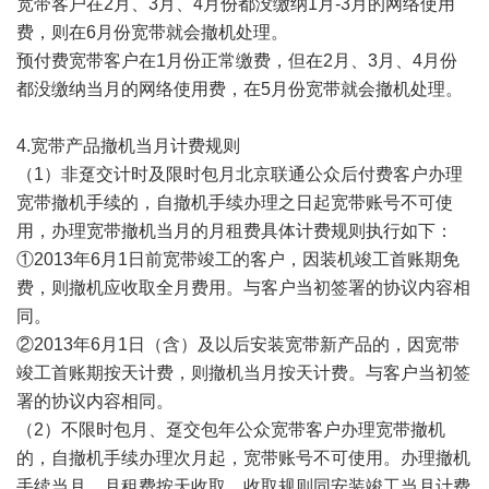
宽带客户在2月、3月、4月份都没缴纳1月-3月的网络使用
费，则在6月份宽带就会撤机处理。
预付费宽带客户在1月份正常缴费，但在2月、3月、4月份
都没缴纳当月的网络使用费，在5月份宽带就会撤机处理。
4.宽带产品撤机当月计费规则
（1）非趸交计时及限时包月北京联通公众后付费客户办理
宽带撤机手续的，自撤机手续办理之日起宽带账号不可使
用，办理宽带撤机当月的月租费具体计费规则执行如下：
①2013年6月1日前宽带竣工的客户，因装机竣工首账期免
费，则撤机应收取全月费用。与客户当初签署的协议内容相
同。
②2013年6月1日（含）及以后安装宽带新产品的，因宽带
竣工首账期按天计费，则撤机当月按天计费。与客户当初签
署的协议内容相同。
（2）不限时包月、趸交包年公众宽带客户办理宽带撤机
的，自撤机手续办理次月起，宽带账号不可使用。办理撤机
手续当月，月租费按天收取，收取规则同安装竣工当月计费