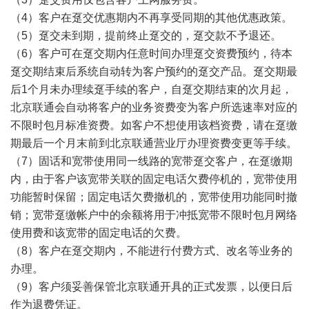
（4）客户在趸交优惠期内不再享受同期的其他优惠政策。
（5）趸交未到期，提前终止趸交的，趸交款不予退还。
（6）客户可在趸交期内任意时间办理趸交资费预约，待本
趸交期结束后系统自动转为客户预约的趸交产品。趸交期最
后1个月未办理续趸手续的客户，自趸交期结束的次月起，
北京联通会自动将客户的业务资费变为客户所选速率对应的
不限时包月标准资费。如客户不想使用该档资费，请在趸缴
期最后一个月末前到北京联通营业厅办理资费变更等手续。
（7）固话和宽带使用同一线路的宽带趸交客户，在趸缴期
内，由于客户该宽带关联的固定电话欠费停机的，宽带使用
功能暂时保留；固定电话欠费撤机的，宽带使用功能同时撤
销；宽带趸缴帐户中的余额将用于冲抵宽带不限时包月网络
使用费和该宽带的固定电话的欠费。
（8）客户在趸交期内，不能进行付费方式、改名等业务的
办理。
（9）客户须妥善保管北京联通开具的正式发票，以便日后
作为退费凭证。