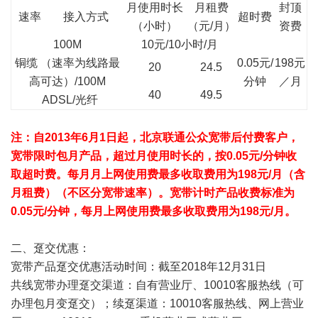
月使用时长
月租费
封顶
速率
接入方式
超时费
（小时）
（元/月）
资费
100M
10元/10小时/月
铜缆 （速率为线路最
0.05元/
198元
20
24.5
高可达）/100M
分钟
／月
40
49.5
ADSL/光纤
注：自2013年6月1日起，北京联通公众宽带后付费客户，
宽带限时包月产品，超过月使用时长的，按0.05元/分钟收
取超时费。每月月上网使用费最多收取费用为198元/月（含
月租费）（不区分宽带速率）。宽带计时产品收费标准为
0.05元/分钟，每月上网使用费最多收取费用为198元/月。
二、趸交优惠：
宽带产品趸交优惠活动时间：截至2018年12月31日
共线宽带办理趸交渠道：自有营业厅、10010客服热线（可
办理包月变趸交）；续趸渠道：10010客服热线、网上营业