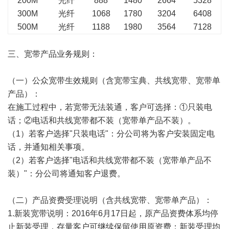
200M
光纤
888
1480
2664
5328
300M
光纤
1068
1780
3204
6408
500M
光纤
1188
1980
3564
7128
三、宽带产品业务规则：
（一）公众宽带生效规则（含宽带宝典、共线宽带、宽带单
产品）：
在施工过程中，若宽带无法装通，客户可选择：①只装电
话；②电话和共线宽带都不装（宽带单产品不装）。
（1）若客户选择"只装电话"：分公司将为客户安装固定电
话，并通知相关事项。
（2）若客户选择"电话和共线宽带都不装（宽带单产品不
装）"：分公司将通知客户退费。
（二）产品资费受理说明（含共线宽带、宽带单产品）：
1.新装宽带说明：2016年6月17日起，原产品资费体系均停
止新装受理，存量客户可继续保留使用原资费；新装受理均