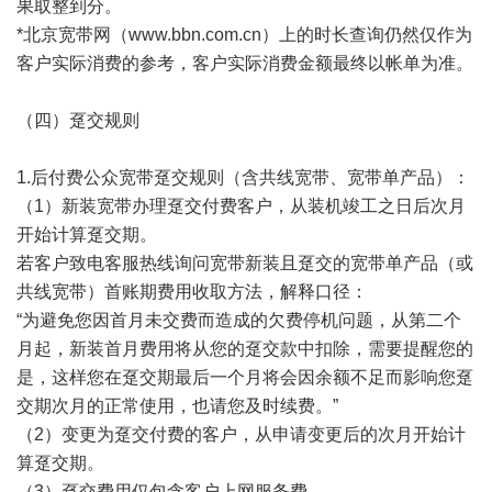
果取整到分。
*北京宽带网（
www.bbn.com.cn
）上的时长查询仍然仅作为
客户实际消费的参考，客户实际消费金额最终以帐单为准。
（四）趸交规则
1.后付费公众宽带趸交规则（含共线宽带、宽带单产品）：
（1）新装宽带办理趸交付费客户，从装机竣工之日后次月
开始计算趸交期。
若客户致电客服热线询问宽带新装且趸交的宽带单产品（或
共线宽带）首账期费用收取方法，解释口径：
“为避免您因首月未交费而造成的欠费停机问题，从第二个
月起，新装首月费用将从您的趸交款中扣除，需要提醒您的
是，这样您在趸交期最后一个月将会因余额不足而影响您趸
交期次月的正常使用，也请您及时续费。”
（2）变更为趸交付费的客户，从申请变更后的次月开始计
算趸交期。
（3）趸交费用仅包含客户上网服务费。