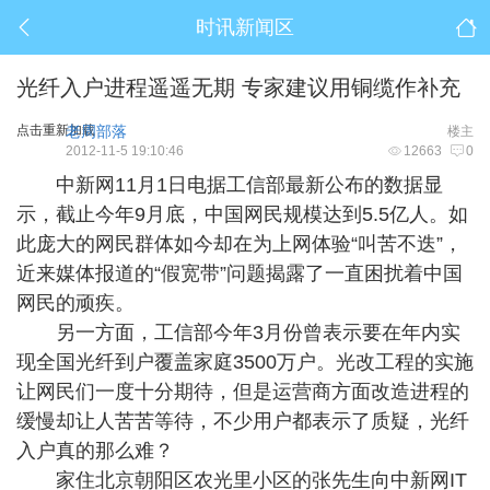
时讯新闻区
光纤入户进程遥遥无期 专家建议用铜缆作补充
点击重新加载
老周部落
楼主
2012-11-5 19:10:46
12663
0
中新网11月1日电据工信部最新公布的数据显
示，截止今年9月底，中国网民规模达到5.5亿人。如
此庞大的网民群体如今却在为上网体验“叫苦不迭”，
近来媒体报道的“假宽带”问题揭露了一直困扰着中国
网民的顽疾。
另一方面，工信部今年3月份曾表示要在年内实
现全国光纤到户覆盖家庭3500万户。光改工程的实施
让网民们一度十分期待，但是运营商方面改造进程的
缓慢却让人苦苦等待，不少用户都表示了质疑，光纤
入户真的那么难？
家住北京朝阳区农光里小区的张先生向中新网IT