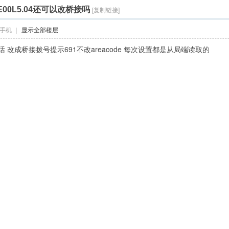
E00L5.04还可以改桥接吗
[复制链接]
手机
|
显示全部楼层
的话 改成桥接拨号提示691不改areacode 每次设置都是从局端读取的