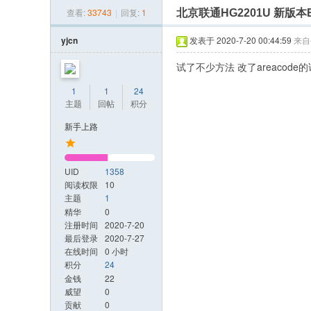
»
›
›
›
查看:
33743
|
回复:
1
北京联通HG2201U 新版本
光
改
yjcn
发表于 2020-7-20 00:44:59
来自
日
试了不少方法 改了areacode
记
1
1
24
网
主题
回帖
积分
新手上路
UID
1358
阅读权限
10
主题
1
精华
0
注册时间
2020-7-20
最后登录
2020-7-27
在线时间
0 小时
积分
24
金钱
22
威望
0
贡献
0