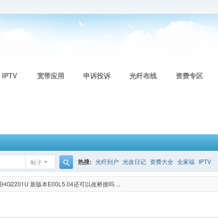
 IPTV
宽带应用
申诉投诉
光纤布线
资费专区
热搜:
光纤到户
光改日记
资费大全
全家福
IPTV
帖子
搜
G2201U 新版本E00L5.04还可以改桥接吗 ...
索