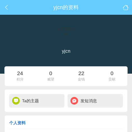
yjcn的资料
点击重新加
载
yjcn
24
0
22
0
积分
威望
金钱
贡献
Ta的主题
发短消息
个人资料