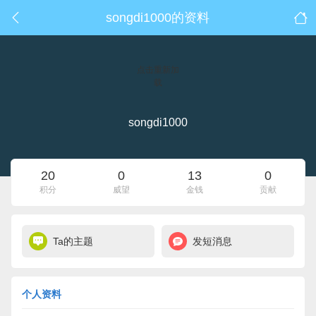
songdi1000的资料
点击重新加
载
songdi1000
20
0
13
0
积分
威望
金钱
贡献
Ta的主题
发短消息
个人资料