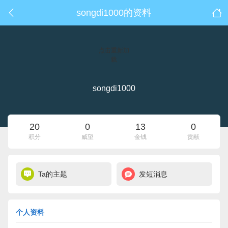
songdi1000的资料
点击重新加
载
songdi1000
20
0
13
0
积分
威望
金钱
贡献
Ta的主题
发短消息
个人资料