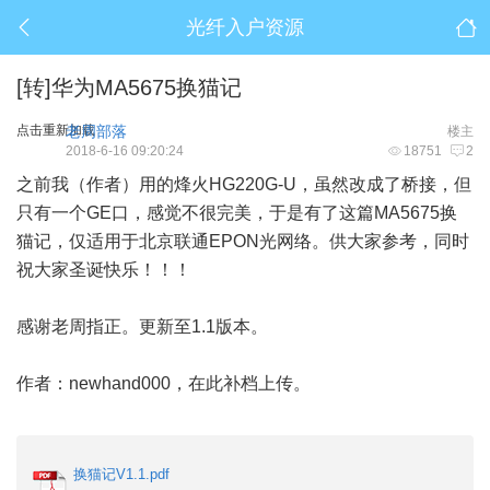
光纤入户资源
[转]华为MA5675换猫记
点击重新加载
老周部落
楼主
2018-6-16 09:20:24
18751
2
之前我（作者）用的烽火HG220G-U，虽然改成了桥接，但
只有一个GE口，感觉不很完美，于是有了这篇MA5675换
猫记，仅适用于北京联通EPON光网络。供大家参考，同时
祝大家圣诞快乐！！！
感谢老周指正。更新至1.1版本。
作者：newhand000，在此补档上传。
换猫记V1.1.pdf