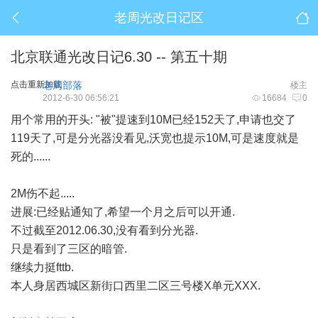
老周光改日记区
北京联通光改日记6.30 -- 第五十期
点击重新加载
老周部落
楼主
2012-6-30 06:56:21
16684
0
用个常用的开头: "被"提速到10M已经152天了,申请也交了
119天了,可是分光器没看见,沃宽也提示10M,可是速度就是
死的......
2M伤不起.....
进展:已经贴通知了,希望一个月之后可以开通.
不过截至2012.06.30,没有看到分光器.
只是看到了三区的暗管.
继续力挺fttb.
本人身居西城区新街口西里二区三号楼X单元XXX.