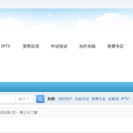
 IPTV
宽带应用
申诉投诉
光纤布线
资费专区
热搜:
光纤到户
光改日记
资费大全
全家福
IPTV
帖子
搜
记6.12 -- 第三十二期
索