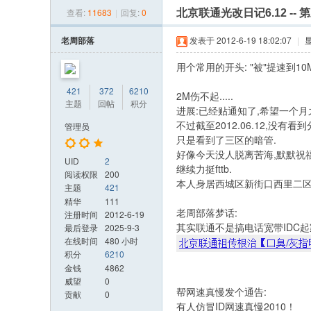
»
›
›
›
查看:
11683
|
回复:
0
北京联通光改日记6.12 --
光
改
老周部落
发表于 2012-6-19 18:02:07
|
日
用个常用的开头: "被"提速到10
记
421
372
6210
2M伤不起.....
网
主题
回帖
积分
进展:已经贴通知了,希望一个月
不过截至2012.06.12,没有看到
管理员
只是看到了三区的暗管.
好像今天没人脱离苦海,默默祝福ing
UID
2
继续力挺fttb.
阅读权限
200
本人身居西城区新街口西里二区三
主题
421
精华
111
老周部落梦话:
注册时间
2012-6-19
其实联通不是搞电话宽带IDC起
最后登录
2025-9-3
在线时间
480 小时
积分
6210
金钱
4862
威望
0
帮网速真慢发个通告:
贡献
0
有人仿冒ID网速真慢2010！