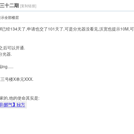
 第三十二期
[复制链接]
显示全部楼层
M已经134天了,申请也交了101天了,可是分光器没看见,沃宽也提示10M,可是
之后可以开通.
分光器.
.....
号楼X单元XXX.
家的,他的使命其实是: