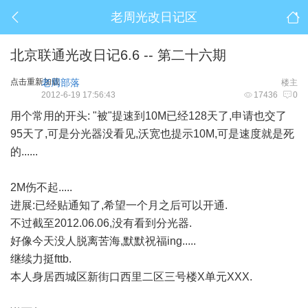
老周光改日记区
北京联通光改日记6.6 -- 第二十六期
点击重新加载
老周部落
楼主
2012-6-19 17:56:43
17436
0
用个常用的开头: "被"提速到10M已经128天了,申请也交了
95天了,可是分光器没看见,沃宽也提示10M,可是速度就是死
的......
2M伤不起.....
进展:已经贴通知了,希望一个月之后可以开通.
不过截至2012.06.06,没有看到分光器.
好像今天没人脱离苦海,默默祝福ing.....
继续力挺fttb.
本人身居西城区新街口西里二区三号楼X单元XXX.