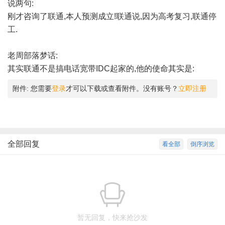
说两句:
刚才咨询了联通,本人预测成立!联通说,因为高考复习,联通停
工.
老周部落梦话:
其实联通不是搞电话宽带IDC起家的,他的使命其实是:
附件:
您需要
登录
才可以下载或查看附件。没有账号？
立即注册
全部回复
看全部
倒序浏览
暂无回复，快来抢沙发