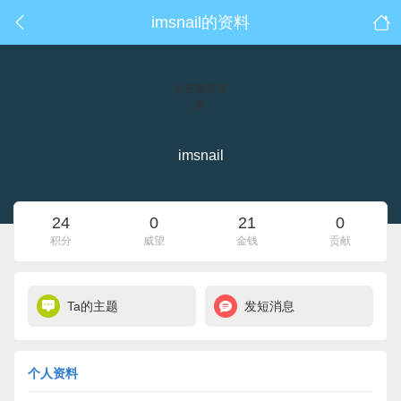
imsnail的资料
点击重新加
载
imsnail
24
0
21
0
积分
威望
金钱
贡献
Ta的主题
发短消息
个人资料