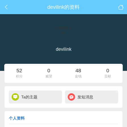
devilink的资料
点击重新加
载
devilink
52
0
48
0
积分
威望
金钱
贡献
Ta的主题
发短消息
个人资料