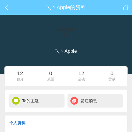
乀丶Apple的资料
点击重新加
载
乀丶Apple
12
0
12
0
积分
威望
金钱
贡献
Ta的主题
发短消息
个人资料