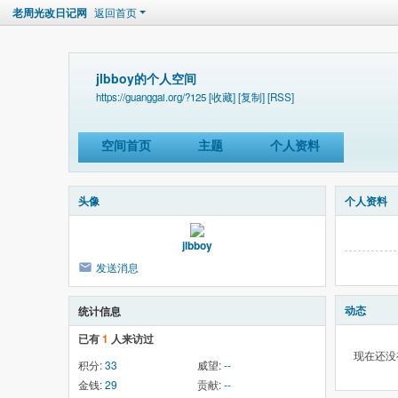
老周光改日记网
返回首页
jlbboy的个人空间
https://guanggai.org/?125
[收藏]
[复制]
[RSS]
空间首页
主题
个人资料
头像
个人资料
jlbboy
发送消息
动态
统计信息
已有
1
人来访过
现在还没
积分:
33
威望:
--
金钱:
29
贡献:
--