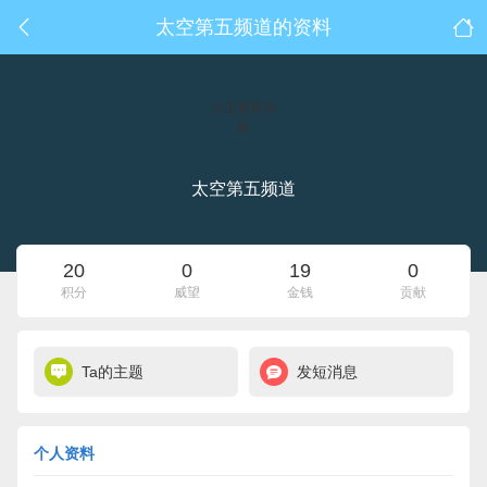
太空第五频道的资料
点击重新加
载
太空第五频道
20
0
19
0
积分
威望
金钱
贡献
Ta的主题
发短消息
个人资料