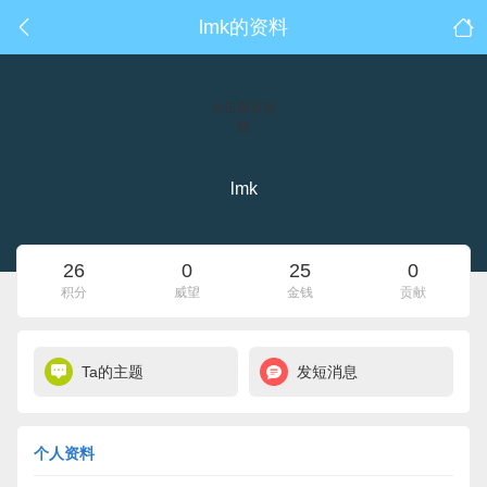
lmk的资料
点击重新加
载
lmk
26
0
25
0
积分
威望
金钱
贡献
Ta的主题
发短消息
个人资料