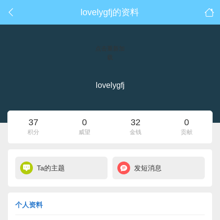
lovelygfj的资料
点击重新加
载
lovelygfj
37
0
32
0
积分
威望
金钱
贡献
Ta的主题
发短消息
个人资料