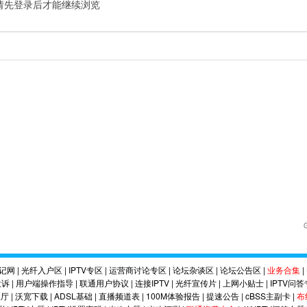
请先登录后才能继续浏览
记网
|
光纤入户区
|
IPTV专区
|
运营商讨论专区
|
论坛杂谈区
|
论坛公告区
|
业务合集
|
投诉
|
用户端操作指导
|
联通用户协议
|
连接IPTV
|
光纤宣传片
|
上网小贴士
|
IPTV问
业厅
|
沃宽下载
|
ADSL基础
|
直播频道表
|
100M体验报告
|
提速公告
|
cBSS主副卡
|
布