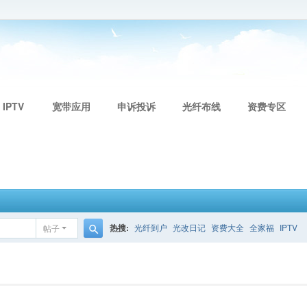
 IPTV
宽带应用
申诉投诉
光纤布线
资费专区
热搜:
光纤到户
光改日记
资费大全
全家福
IPTV
帖子
搜
索