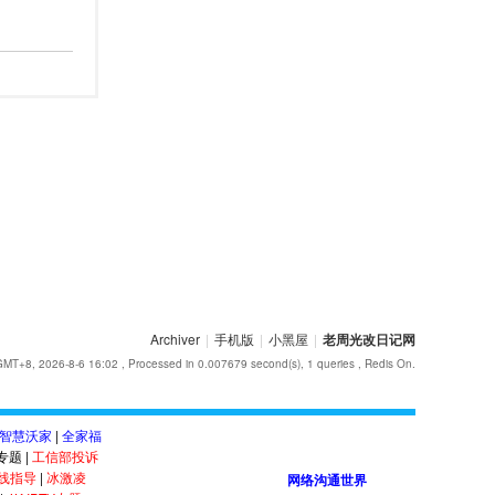
Archiver
|
手机版
|
小黑屋
|
老周光改日记网
GMT+8, 2026-8-6 16:02
, Processed in 0.007679 second(s), 1 queries , Redis On.
智慧沃家
|
全家福
答专题
|
工信部投诉
线指导
|
冰激凌
网络沟通世界