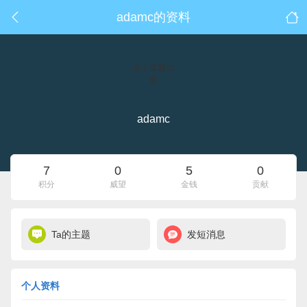
adamc的资料
点击重新加
载
adamc
7
0
5
0
积分
威望
金钱
贡献
Ta的主题
发短消息
个人资料