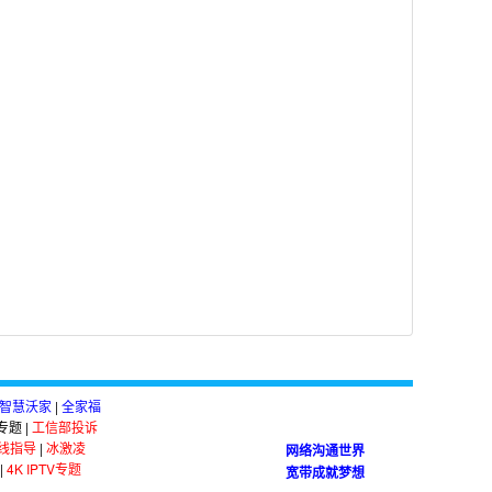
智慧沃家
|
全家福
答专题
|
工信部投诉
线指导
|
冰激凌
网络沟通世界
|
4K IPTV专题
宽带成就梦想