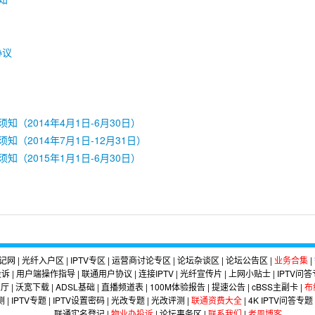
协议
2014年4月1日-6月30日）
2014年7月1日-12月31日）
2015年1月1日-6月30日）
记网
|
光纤入户区
|
IPTV专区
|
运营商讨论专区
|
论坛杂谈区
|
论坛公告区
|
业务合集
|
投诉
|
用户端操作指导
|
联通用户协议
|
连接IPTV
|
光纤宣传片
|
上网小贴士
|
IPTV问
业厅
|
沃宽下载
|
ADSL基础
|
直播频道表
|
100M体验报告
|
提速公告
|
cBSS主副卡
|
布
测
|
IPTV专题
|
IPTV设置密码
|
光改专题
|
光改评测
|
联通资费大全
|
4K IPTV问答专题
联通实名登记
|
物业办投诉
|
论坛事务区
|
联系我们
|
老周博客