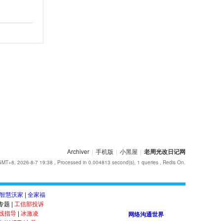
Archiver
|
手机版
|
小黑屋
|
老周光改日记网
GMT+8, 2026-8-7 19:38
, Processed in 0.004813 second(s), 1 queries , Redis On.
智慧沃家
|
全家福
答专题
|
工信部投诉
线指导
|
冰激凌
网络沟通世界