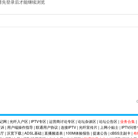
请先登录后才能继续浏览
记网
|
光纤入户区
|
IPTV专区
|
运营商讨论专区
|
论坛杂谈区
|
论坛公告区
|
业务合集
|
投诉
|
用户端操作指导
|
联通用户协议
|
连接IPTV
|
光纤宣传片
|
上网小贴士
|
IPTV问
业厅
|
沃宽下载
|
ADSL基础
|
直播频道表
|
100M体验报告
|
提速公告
|
cBSS主副卡
|
布