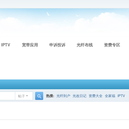
 IPTV
宽带应用
申诉投诉
光纤布线
资费专区
热搜:
光纤到户
光改日记
资费大全
全家福
IPTV
帖子
搜
索