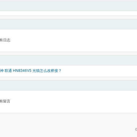
有日志
 联通 HN8346V5 光猫怎么改桥接？
有留言
G