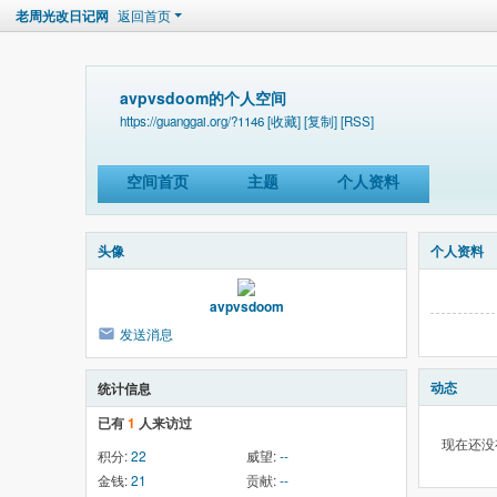
老周光改日记网
返回首页
avpvsdoom的个人空间
https://guanggai.org/?1146
[收藏]
[复制]
[RSS]
空间首页
主题
个人资料
头像
个人资料
avpvsdoom
发送消息
动态
统计信息
已有
1
人来访过
现在还没
积分:
22
威望:
--
金钱:
21
贡献:
--