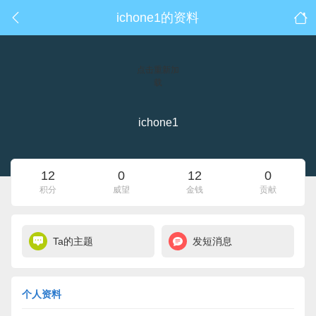
ichone1的资料
点击重新加
载
ichone1
12
0
12
0
积分
威望
金钱
贡献
Ta的主题
发短消息
个人资料